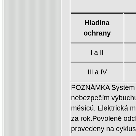
Hladina
ochrany
I a II
III a IV
POZNÁMKA Systém oc
nebezpečím výbuchu 
měsíců. Elektrická m
za rok.Povolené odch
provedeny na cyklus