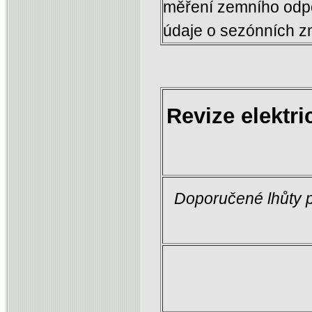
měření zemního odpo
údaje o sezónních 
Revize elektri
Doporučené lhůty p