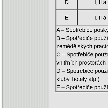
D
I, II a 
E
I. II a 
A – Spotřebiče posk
B – Spotřebiče použ
zemědělských pracíc
C – Spotřebiče použí
vnitřních prostorách
D – Spotřebiče použí
kluby, hotely atp.)
E – Spotřebiče použív