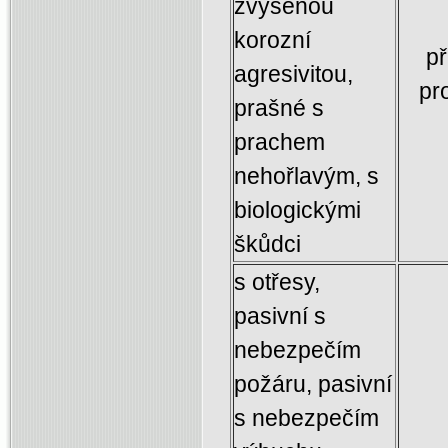
zvýšenou
korozní
př
agresivitou,
pr
prašné s
prachem
nehořlavým, s
biologickými
škůdci
s otřesy,
pasivní s
nebezpečím
požáru, pasivní
s nebezpečím