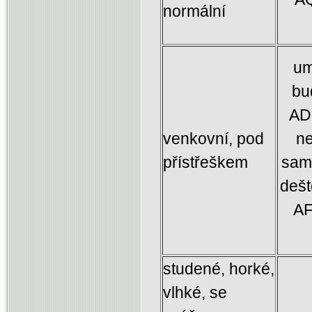
normální
um
bu
AD3
venkovní, pod
ne
přístřeškem
samo
dešt
AF
studené, horké,
vlhké, se