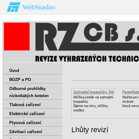
WebSnadno
Úvod
BOZP a PO
Odborné prohlídky
Zahradní houpačky, šití
PageRid
nízkotlakých kotelen
Stříška,sedák na zahradní
Služba pro
houpačky
stránek
Tlaková zařízení
Šijeme na míru, stříšky,
Nová verz
sedáky
Elektrické zařízení
Plynová zařízení
Lhůty revizí
Zdvihací zařízení