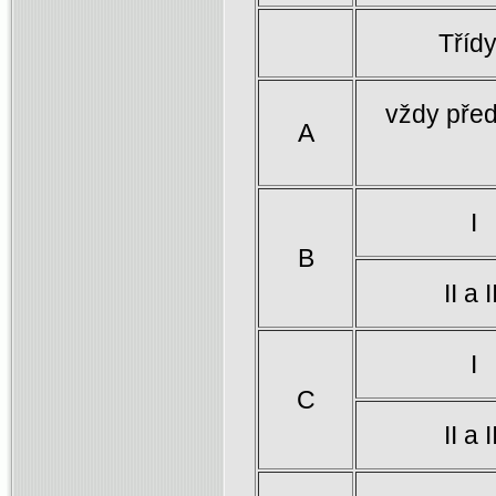
Třídy
vždy před
A
I
B
II a I
I
C
II a I