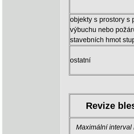
objekty s prostory s
výbuchu nebo požáru
stavebních hmot stu
ostatní
Revize bl
Maximální interva