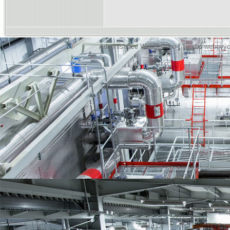
Administrace WebSnadno
|
Tvorba webovýc