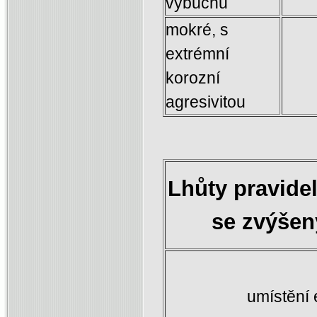
výbuchu
mokré, s
extrémní
korozní
agresivitou
Lhůty pravide
se zvýšen
umístění 